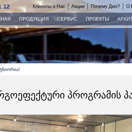
1 12
Клиенты о Нас
Акции
Почему Дио?
О 
ВНАЯ
ПРОДУКЦИЯ
СЕРВИС
ПРОЕКТЫ
АРХИ
ტნიორია!
ᲜᲔᲠᲒᲝᲔᲤᲔᲥᲢᲣᲠᲘ ᲞᲠᲝᲒᲠᲐᲛᲘᲡ Პ