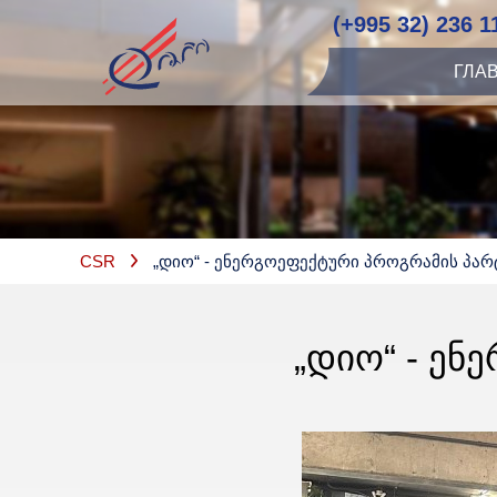
(+995 32) 236 1
ГЛА
CSR
„დიო“ - Ენერგოეფექტური Პროგრამის Პარ
„ᲓᲘᲝ“ - Ე