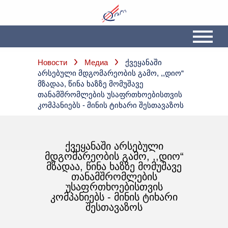
Новости
Медиа
Ქვეყანაში
Არსებული Მდგომარეობის Გამო, ,,დიო“
Მზადაა, Წინა Ხაზზე Მომუშავე
Თანამშრომლების Უსაფრთხოებისთვის
Კომპანიებს - Მინის Ტიხარი Შესთავაზოს
ᲥᲕᲔᲧᲐᲜᲐᲨᲘ ᲐᲠᲡᲔᲑᲣᲚᲘ
ᲛᲓᲒᲝᲛᲐᲠᲔᲝᲑᲘᲡ ᲒᲐᲛᲝ, ,,ᲓᲘᲝ“
ᲛᲖᲐᲓᲐᲐ, ᲬᲘᲜᲐ ᲮᲐᲖᲖᲔ ᲛᲝᲛᲣᲨᲐᲕᲔ
ᲗᲐᲜᲐᲛᲨᲠᲝᲛᲚᲔᲑᲘᲡ
ᲣᲡᲐᲤᲠᲗᲮᲝᲔᲑᲘᲡᲗᲕᲘᲡ
ᲙᲝᲛᲞᲐᲜᲘᲔᲑᲡ - ᲛᲘᲜᲘᲡ ᲢᲘᲮᲐᲠᲘ
ᲨᲔᲡᲗᲐᲕᲐᲖᲝᲡ