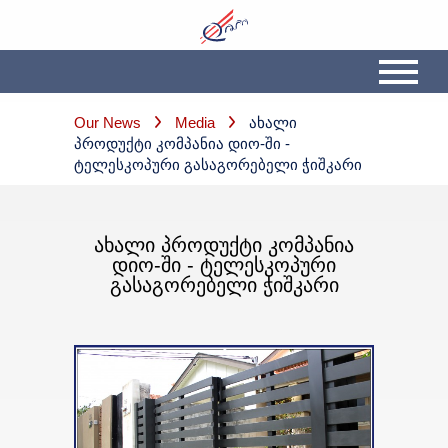
Our News
Media
Ახალი
Პროდუქტი Კომპანია Დიო-Ში -
Ტელესკოპური Გასაგორებელი Ჭიშკარი
ᲐᲮᲐᲚᲘ ᲞᲠᲝᲓᲣᲥᲢᲘ ᲙᲝᲛᲞᲐᲜᲘᲐ
ᲓᲘᲝ-ᲨᲘ - ᲢᲔᲚᲔᲡᲙᲝᲞᲣᲠᲘ
ᲒᲐᲡᲐᲒᲝᲠᲔᲑᲔᲚᲘ ᲭᲘᲨᲙᲐᲠᲘ