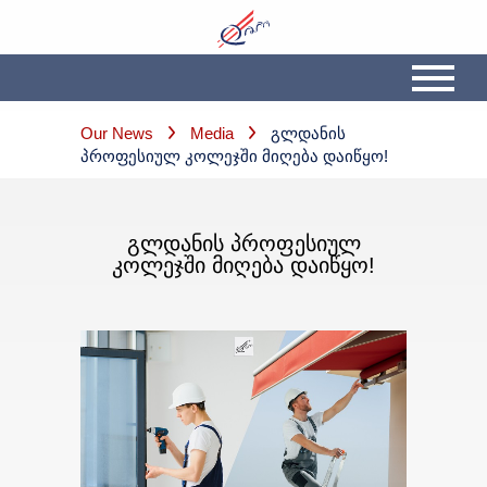
Our News
Media
Გლდანის
Პროფესიულ Კოლეჯში Მიღება Დაიწყო!
ᲒᲚᲓᲐᲜᲘᲡ ᲞᲠᲝᲤᲔᲡᲘᲣᲚ
ᲙᲝᲚᲔᲯᲨᲘ ᲛᲘᲦᲔᲑᲐ ᲓᲐᲘᲬᲧᲝ!