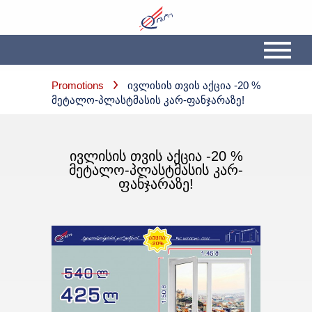
Promotions
Ივლისის Თვის Აქცია -20 %
Მეტალო-Პლასტმასის Კარ-Ფანჯარაზე!
ᲘᲕᲚᲘᲡᲘᲡ ᲗᲕᲘᲡ ᲐᲥᲪᲘᲐ -20 %
ᲛᲔᲢᲐᲚᲝ-ᲞᲚᲐᲡᲢᲛᲐᲡᲘᲡ ᲙᲐᲠ-
ᲤᲐᲜᲯᲐᲠᲐᲖᲔ!